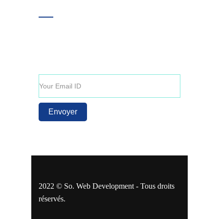
Inscrivez-vous!
Entrez votre adresse E-mail afin de recevoir
toutes nos dernières actualités et offres
promotionnelles.
2022 © So. Web Development - Tous droits
réservés.