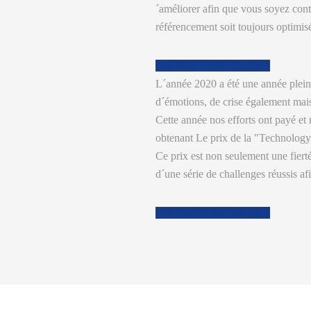
´améliorer afin que vous soyez cont
référencement soit toujours optimis
CONTACTEZ-NOUS
L´année 2020 a été une année plein
d´émotions, de crise également mais
Cette année nos efforts ont payé e
obtenant Le prix de la "Technolog
Ce prix est non seulement une fier
d´une série de challenges réussis af
CONTACTEZ-NOUS