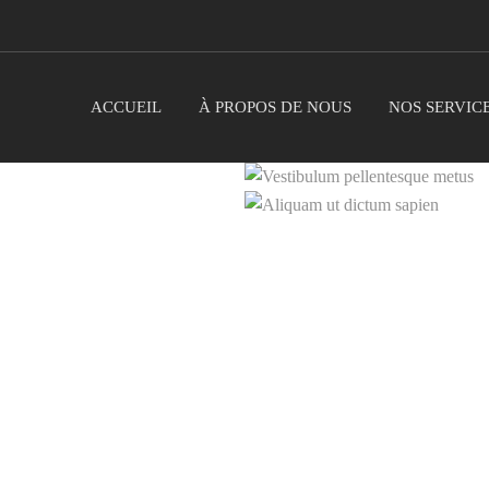
ACCUEIL
À PROPOS DE NOUS
NOS SERVIC
ximus augue
Vestibulum 
icitur augue
Aliqua