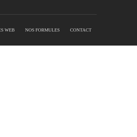
ES WEB
NOS FORMULES
CONTACT
pellentesque metus
m ut dictum sapien