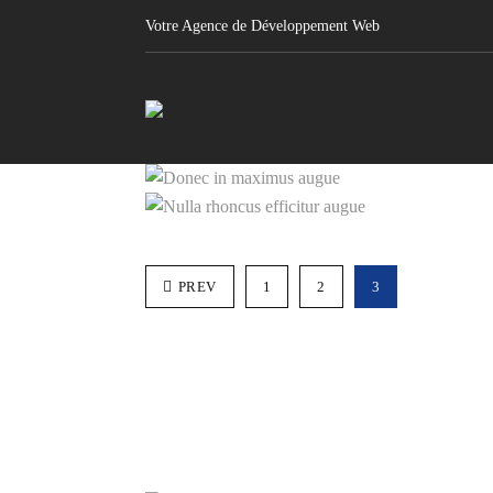
Votre Agence de Développement Web
Donec in ma
Nulla rhoncus eff
PREV
1
2
3