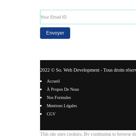
Entrez votre adresse E-mail afin de recevoir toutes
2022 © So. Web Development - Tous droits réser
Accueil
À Propos De Nous
Nos Formules
Mentions Légales
CGV
This site uses cookies. By continuing to browse the