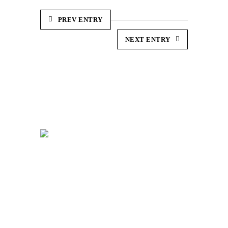
PREV ENTRY
NEXT ENTRY
So. Web Development,
Votre Agence Web innovatrice et créative à
votre écoute.
Follow Us