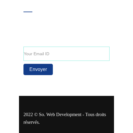
Inscrivez-vous!
Entrez votre adresse E-mail afin de recevoir
toutes nos dernières actualités et offres
promotionnelles.
2022 © So. Web Development - Tous droits
réservés.